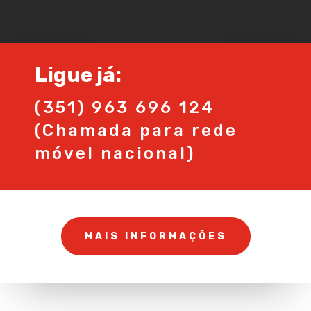
Ligue já:
(351) 963 696 124
(Chamada para rede
móvel nacional)
MAIS INFORMAÇÕES